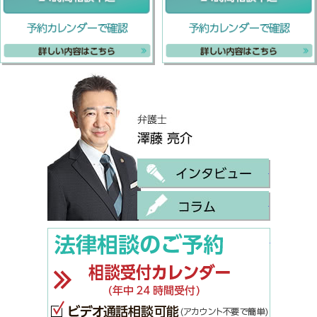
弁護士 
インタビ
コラム
ご相談は
法律相談
ビデオ通
幅広い相談
離婚・男女