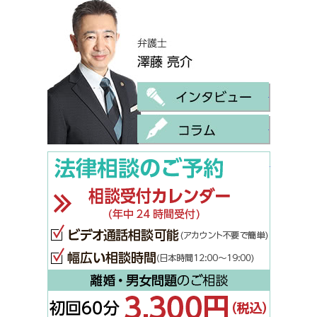
弁護士 
インタビ
コラム
ご相談は
法律相談
ビデオ通
幅広い相談
離婚・男女
相談内容