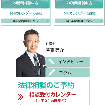
弁護士 
インタビ
コラム
ご相談は
法律相談
ビデオ通
幅広い相談