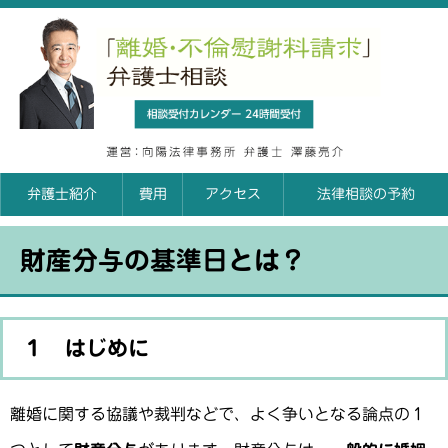
「離婚
相談申込カレンダ
弁護士紹介
費用
アクセス
法律相談の予約
財産分与の基準日とは？
１ はじめに
離婚に関する協議や裁判などで、よく争いとなる論点の１